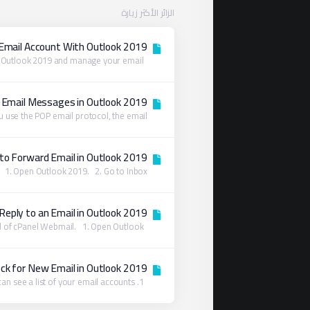
الزائر الأكثر زيارة
 Email Account With Outlook 2019
You can set up a cPanel email account with Microsoft Outlook 2019 and manage your email...
 Email Messages in Outlook 2019
use the POP email protocol, the email...
o Forward Email in Outlook 2019
. Open Outlook 2019. 2. Go to Inbox,...
Reply to an Email in Outlook 2019
You can reply to emails using Outlook 2019 instead of cPanel Webmail. 1. Open Outlook...
ck for New Email in Outlook 2019
1. Open Outlook 2019. 2. In the left panel. You can see a list of your email accounts,...