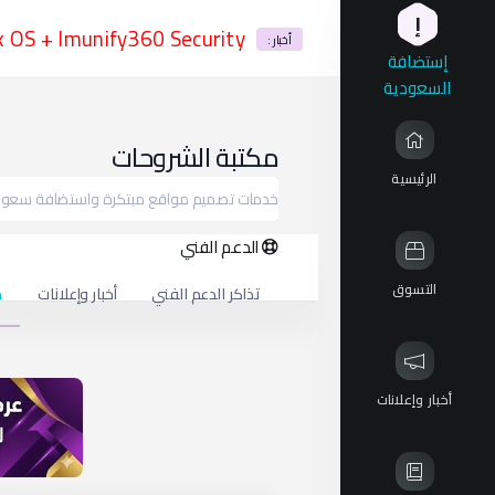
إ
munify360 Security إستضافة السعودية أمنية شاملة
أخبار :
إستضافة
السعودية
مكتبة الشروحات
الرئيسية
خدمات تصميم مواقع مبتكرة واستضافة سعودي
الدعم الفني
التسوق
تذاكر الدعم الفني
أخبار وإعلانات
م
أخبار وإعلانات