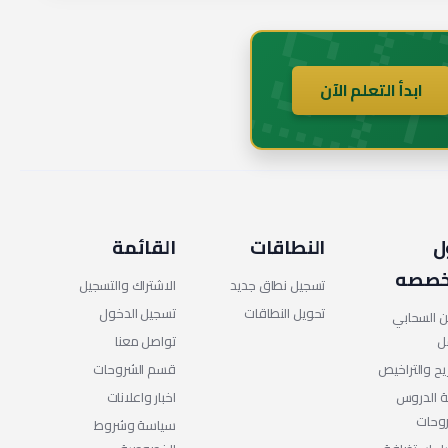
🇸
ابدأ التعلم الآن
ل
النطاقات
القائمة
صصه
تسجيل نطاق جديد
الاشتراك والتسجيل
تحويل النطاقات
تسجيل الدخول
ين السحابي
ل
تواصل معنا
يح والتراخيص
قسم الشروحات
 الدروس
اخبار واعلانات
وحات
سياسة وشروط