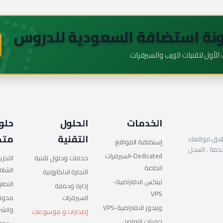
🇦
نة استضافة السعودية للدروس
لأول لتقنيات الويب والسيرفرات
الخدمات
الحلول
حلو
التقنية
متخ
إطلاق موقعك
إستضافة المواقع
مان 99.9٪ لتوفير الخدمة . السجل
Dedicated-السيرفرات
خدمات وحلول تقنية
التخز
الخاصة
الشام
التجارة الالكترونية
لينكس الافتراضية-
التصار
إدارة وحماية
VPS
السيرفرات
مدونة
ويندوز الافتراضية-VPS
والشر
إصدارات و موسوعات
إعلانات التواصل