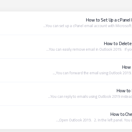
How to Set Up a cPanel
How to Delete
You can easily remove email in Outlook 2019. If you 
How t
You can forward the email using Outlook 2019. 1
How to 
How to Che