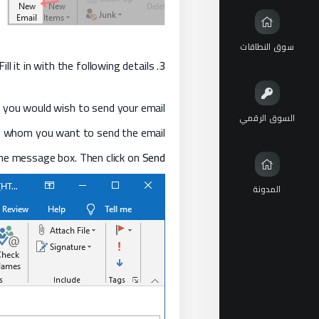
سوق النطاقات
. A new window will appear. Fill it in with the following details:
3
 you would wish to send your email.
السوق الرقمي
to whom you want to send the email.
the message box. Then click on
Send
المدونة