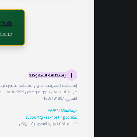
مدو
مرجعك ا
إ
إستضافة السعودية
إستضافة السعودية ، حلول استضافة متميزة ل
على الإنترنت بكل سهولة وض
التجاري: 1009191807
966532554494
support@ksa-hosting.com
المملكة العربية السعودية-الرياض