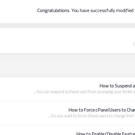
Congratulations
. You have successfully modified
How to Suspend a
You can suspend а cPanel user from accessing your WHM acco
How to Force cPanel Users to Ch
Do you want to force cPanel users to change their pas
How to Enable/Disable Featu