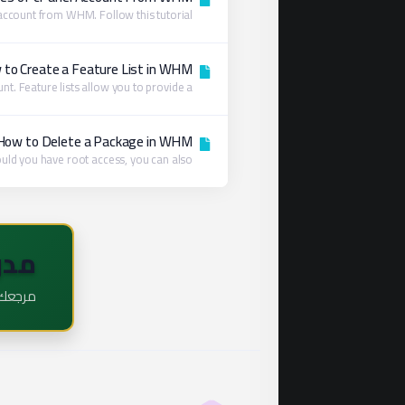
count from WHM. Follow this tutorial...
to Create a Feature List in WHM
 Feature lists allow you to provide a...
How to Delete a Package in WHM
ld you have root access, you can also...
مدو
مرجعك ا