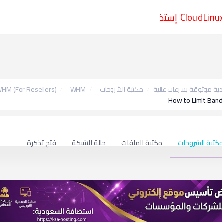
CloudLinux OS + I
HM (For Resellers)
WHM
مكتبة الشروحات
ة موثوقة بسرعات عالية
How to Limit Ban
كتبة الشروحات
مكتبة الملفات
حالة الشبكة
فتح تذكرة