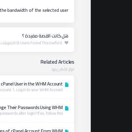
 the bandwidth of the selected user.
هل كانت القصة مفيدة ؟
0 Users Found This Useful (0 التصويتات )
Related Articles
الزائر الأكثر زيارة
 cPanel User in the WHM Account
unt. 1. Log in to your WHM Account....
ange Their Passwords Using WHM
swords after login? If so, follow this...
res of cPanel Account From WHM