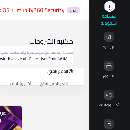
إ
munify360 Security إستضافة السعودية أمنية شاملة
أخبار :
إستضافة
السعودية
مكتبة الشروحات
الرئيسية
خدمات تصميم مواقع مبتكرة واستضافة سعودي
dwidth Usage of cPanel User From WHM
الدعم الفني
التسوق
تذاكر الدعم الفني
أخبار وإعلانات
م
أخبار وإعلانات